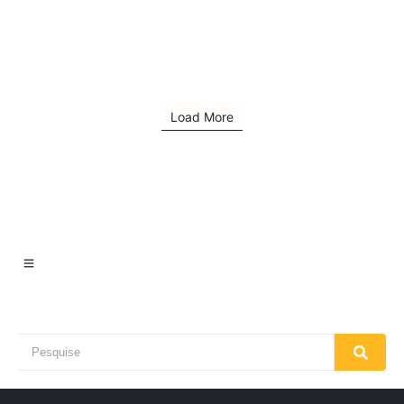
MEDIÇÃO
Comparador de Diâmetro Interno King Tools 510.003
☆
☆
☆
☆
☆
Load More