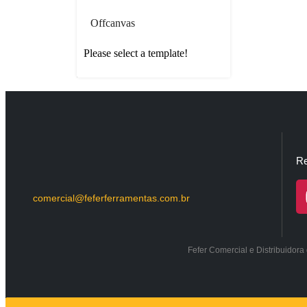
Offcanvas
Please select a template!
Re
comercial@feferferramentas.com.br
Fefer Comercial e Distribuidor