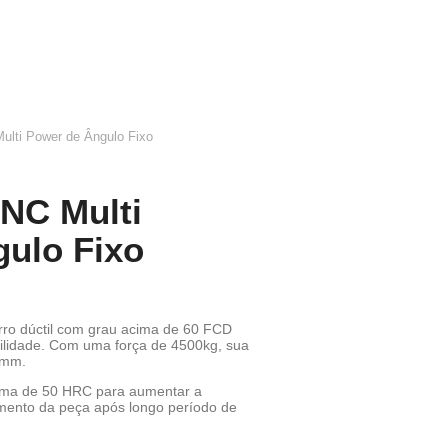
ulti Power de Ângulo Fixo
NC Multi
ulo Fixo
rro dúctil com grau acima de 60 FCD
abilidade. Com uma força de 4500kg, sua
1mm.
ima de 50 HRC para aumentar a
amento da peça após longo período de