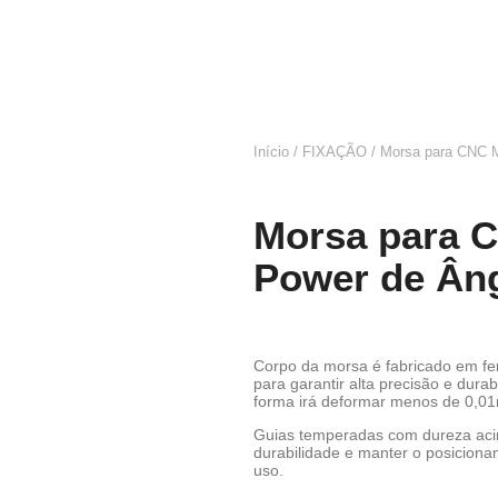
Início
/
FIXAÇÃO
/ Morsa para CNC M
Morsa para C
Power de Âng
Corpo da morsa é fabricado em fe
para garantir alta precisão e dur
forma irá deformar menos de 0,0
Guias temperadas com dureza ac
durabilidade e manter o posicion
uso.