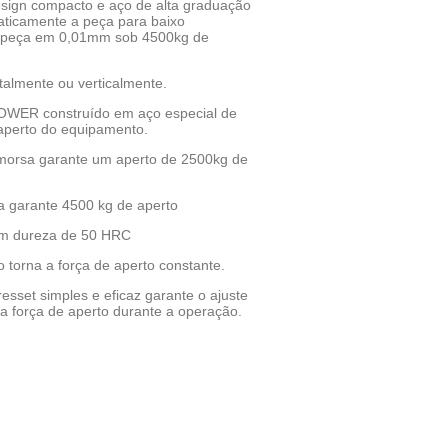
gn compacto e aço de alta graduação
ticamente a peça para baixo
a peça em 0,01mm sob 4500kg de
talmente ou verticalmente.
OWER construído em aço especial de
 aperto do equipamento.
 morsa garante um aperto de 2500kg de
 garante 4500 kg de aperto
com dureza de 50 HRC
 torna a força de aperto constante.
resset simples e eficaz garante o ajuste
a força de aperto durante a operação.
WhatsApp