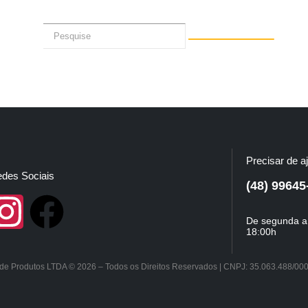
Precisar de a
des Sociais
(48) 99645
De segunda a 
18:00h
a de Produtos LTDA © 2026 – Todos os Direitos Reservados | CNPJ: 35.063.488/00