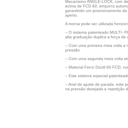
Mecanismo ANGLE-LOCK, com desi
acima de FCD 60, empurra automa
garantindo um posicionamento d
aperto.
A morsa pode ser utilizada horizon
– O sistema patenteado MULTI- P
alta graduação duplica a força de
– Com uma primeira meia volta a
pressão.
– Com uma segunda meia volta ela
– Material Ferro Dúctil 60 FCD, 
– Este sistema especial patenteado
– Anel de ajuste de parada: este p
na pressão desejada e repetição d
Solicite seu Orçamento pelo 