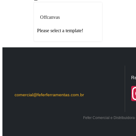
Offcanvas
Please select a template!
Re
comercial@feferferramentas.com.br
Fefer Comercial e Distribuidor