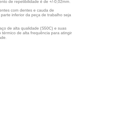
nto de repetibilidade é de +/-0,02mm.
dentes com dentes e cauda de
arte inferior da peça de trabalho seja
aço de alta qualidade (S50C) e suas
térmico de alta frequência para atingir
ade.
WhatsApp