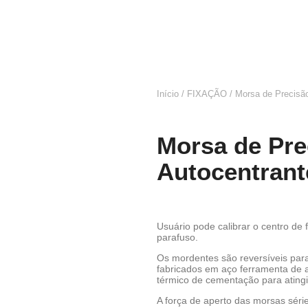
Início
/
FIXAÇÃO
/ Morsa de Precisão
Morsa de Pre
Autocentrant
Usuário pode calibrar o centro de 
parafuso.
Os mordentes são reversíveis para
fabricados em aço ferramenta de 
térmico de cementação para ating
A força de aperto das morsas séri