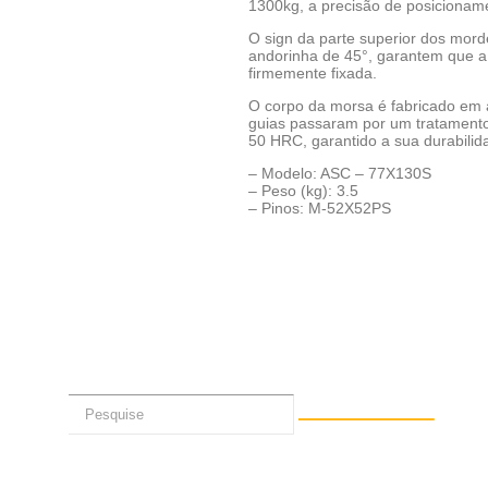
1300kg, a precisão de posicioname
O sign da parte superior dos mor
andorinha de 45°, garantem que a p
firmemente fixada.
O corpo da morsa é fabricado em 
guias passaram por um tratamento 
50 HRC, garantido a sua durabilid
– Modelo: ASC – 77X130S
– Peso (kg): 3.5
– Pinos: M-52X52PS
Solicite seu Orçamento pelo 