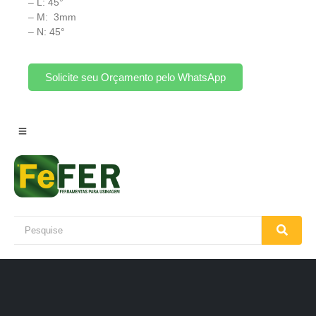
– L: 45°
– M: 3mm
– N: 45°
Solicite seu Orçamento pelo WhatsApp