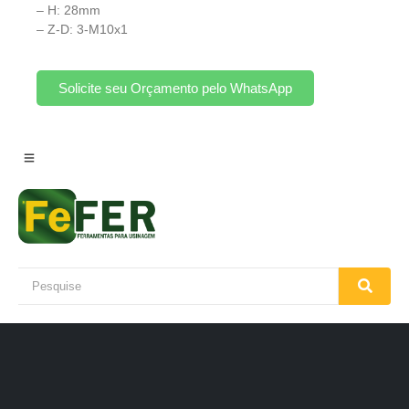
– H: 28mm
– Z-D: 3-M10x1
Solicite seu Orçamento pelo WhatsApp