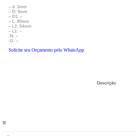
– d: 3mm
– D: 9mm
– D1: –
– L: 80mm
– L2: 54mm
– L1: –
-N: –
-G: –
Solicite seu Orçamento pelo WhatsApp
Descrição