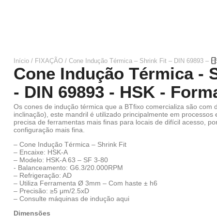
Início
/
FIXAÇÃO
/ Cone Indução Térmica – Shrink Fit – DIN 69893 – 
Cone Indução Térmica - S
- DIN 69893 - HSK - Form
Os cones de indução térmica que a BTfixo comercializa são com d
inclinação), este mandril é utilizado principalmente em processo
precisa de ferramentas mais finas para locais de difícil acesso, p
configuração mais fina.
– Cone Indução Térmica – Shrink Fit
– Encaixe: HSK-A
– Modelo: HSK-A 63 – SF 3-80
‑ Balanceamento: G6.3/20.000RPM
– Refrigeração: AD
– Utiliza Ferramenta Ø 3mm – Com haste ± h6
– Precisão: ≥5 μm/2.5xD
– Consulte máquinas de indução
aqui
Dimensões