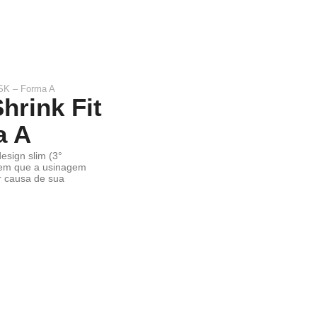
HSK – Forma A
hrink Fit
a A
esign slim (3°
s em que a usinagem
or causa de sua