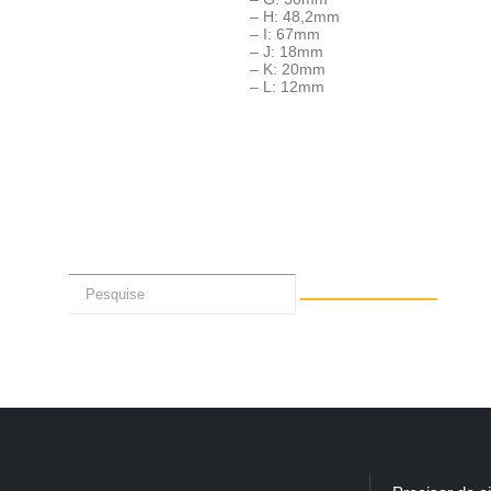
– H: 48,2mm
– I: 67mm
– J: 18mm
– K: 20mm
– L: 12mm
Solicite seu Orçamento pelo 