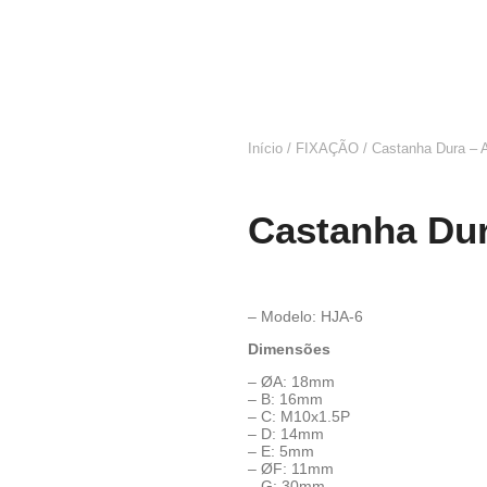
Início
/
FIXAÇÃO
/ Castanha Dura – 
Castanha Dur
– Modelo: HJA-6
Dimensões
– ØA: 18mm
– B: 16mm
– C: M10x1.5P
– D: 14mm
– E: 5mm
– ØF: 11mm
– G: 30mm