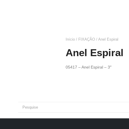
Início
/
FIXAÇÃO
/ Anel Espiral
Anel Espiral
05417 – Anel Espiral – 3″
Solicite seu Orçamento pelo 