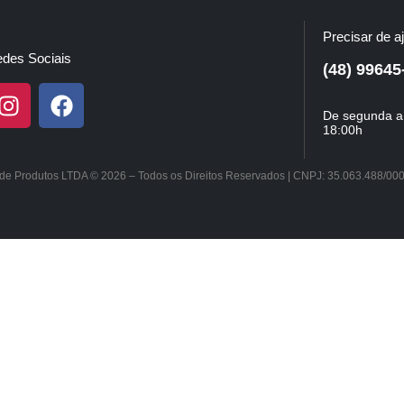
Precisar de a
des Sociais
(48) 99645
De segunda a 
18:00h
a de Produtos LTDA © 2026 – Todos os Direitos Reservados | CNPJ: 35.063.488/00