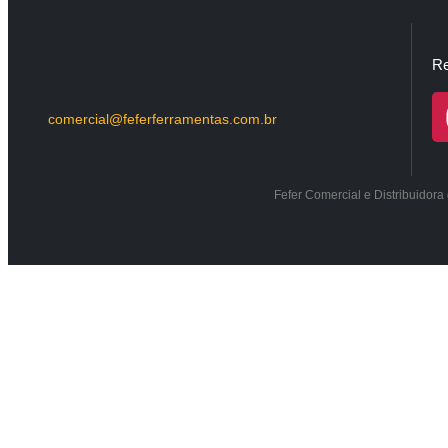
Re
comercial@feferferramentas.com.br
Fefer Comercial e Distribuidor