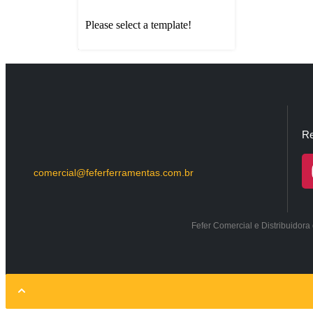
Please select a template!
Re
comercial@feferferramentas.com.br
Fefer Comercial e Distribuidor