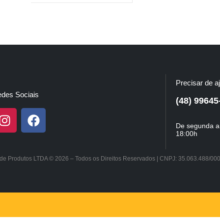
Precisar de a
des Sociais
(48) 99645
De segunda a 
18:00h
a de Produtos LTDA © 2026 – Todos os Direitos Reservados | CNPJ: 35.063.488/00