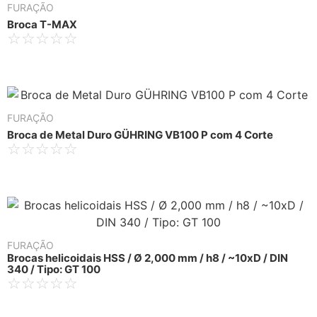
FURAÇÃO
Broca T-MAX
☆
☆
☆
☆
☆
FURAÇÃO
Broca de Metal Duro GÜHRING VB100 P com 4 Corte
☆
☆
☆
☆
☆
FURAÇÃO
Brocas helicoidais HSS / Ø 2,000 mm / h8 / ~10xD / DIN
340 / Tipo: GT 100
☆
☆
☆
☆
☆